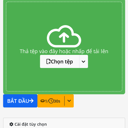
Thả tệp vào đây hoặc nhấp để tải lên
Chọn tệp
BẮT ĐẦU
1
/
30
s
Cài đặt tùy chọn