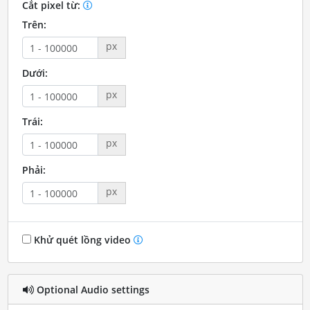
Cắt pixel từ:
Trên:
px
Dưới:
px
Trái:
px
Phải:
px
Khử quét lồng video
Optional Audio settings