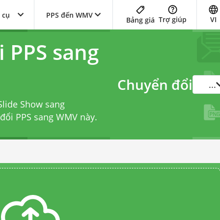
 cụ
PPS đến WMV
Trợ giúp
VI
Bảng giá
i PPS sang
Chuyển đổi
...
Slide Show sang
 đổi PPS sang WMV
này.