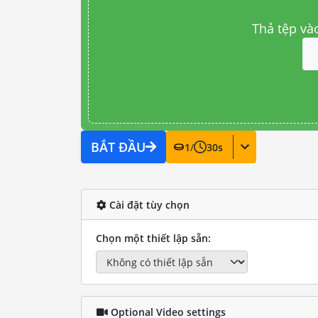
Thả tệp và
BẮT ĐẦU
1
/
30
s
Cài đặt tùy chọn
Chọn một thiết lập sẵn:
Optional Video settings