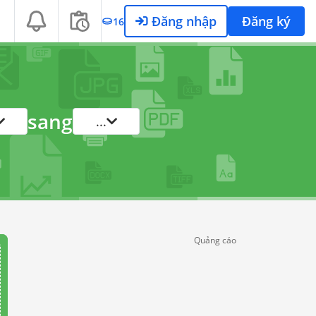
Đăng nhập
Đăng ký
16
sang
...
Quảng cáo