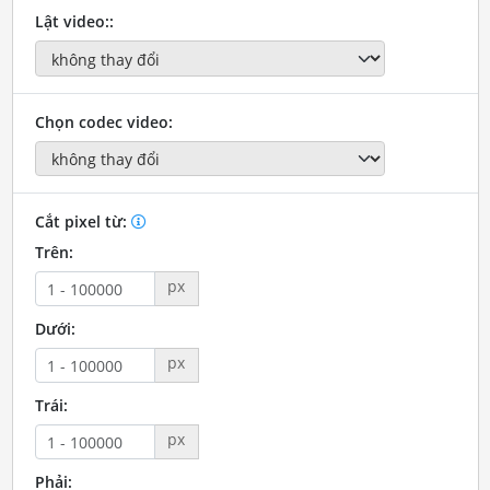
Lật video::
Chọn codec video:
Cắt pixel từ:
Trên:
px
Dưới:
px
Trái:
px
Phải: