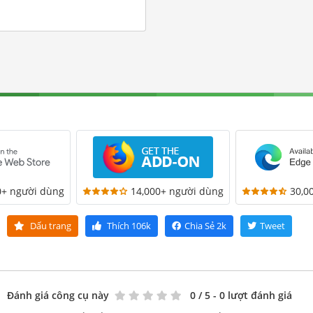
0+ người dùng
14,000+ người dùng
30,0
Dấu trang
Thích
106k
Chia Sẻ
2k
Tweet
Đánh giá công cụ này
0
/ 5 - 0 lượt đánh giá