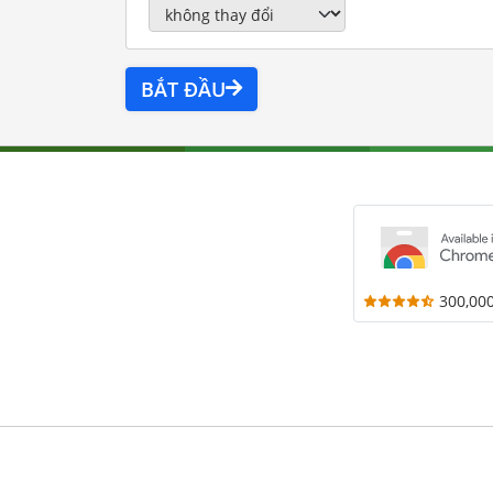
BẮT ĐẦU
300,00