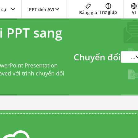
 cụ
PPT đến AVI
Trợ giúp
VI
Bảng giá
i PPT sang
Chuyển đổi
...
owerPoint Presentation
eaved với
trình chuyển đổi