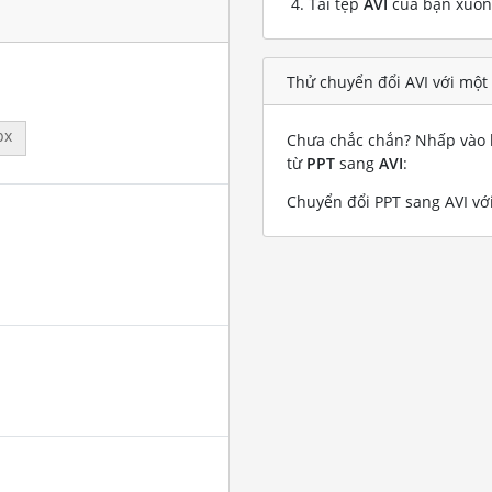
Tải tệp
AVI
của bạn xuố
Thử chuyển đổi AVI với một
px
Chưa chắc chắn? Nhấp vào l
từ
PPT
sang
AVI
:
Chuyển đổi PPT sang AVI với