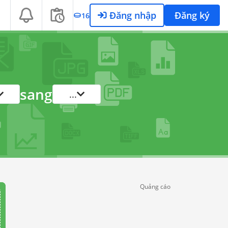
Đăng nhập
Đăng ký
16
sang
...
Quảng cáo