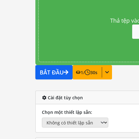
Thả tệp và
BẮT ĐẦU
1
/
30
s
Cài đặt tùy chọn
Chọn một thiết lập sẵn: