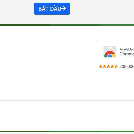
BẮT ĐẦU
300,00