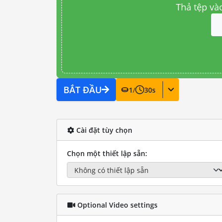
Thả tệp và
BẮT ĐẦU
1
/
30
s
Cài đặt tùy chọn
Chọn một thiết lập sẵn:
Optional Video settings