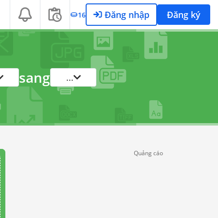
Đăng nhập
Đăng ký
16
sang
...
Quảng cáo