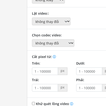
Lật video::
Chọn codec video:
Cắt pixel từ:
Trên:
Dưới:
px
Trái:
Phải:
px
Khử quét lồng video