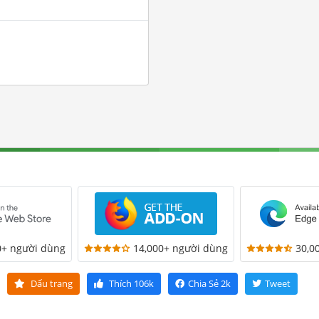
0+ người dùng
14,000+ người dùng
30,0
Dấu trang
Thích
106k
Chia Sẻ
2k
Tweet