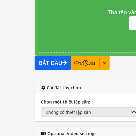
Thả tệp và
BẮT ĐẦU
1
/
30
s
Cài đặt tùy chọn
Chọn một thiết lập sẵn:
Optional Video settings