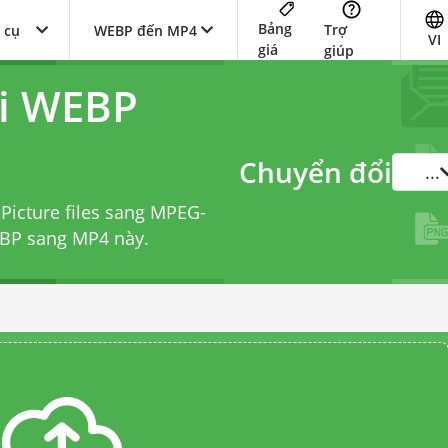
Bảng
Trợ
 cụ
WEBP đến MP4
VI
giá
giúp
ổi WEBP
Chuyển đổi
...
Picture files sang MPEG-
EBP sang MP4
này.