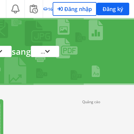
Đăng nhập
Đăng ký
16
sang
...
Quảng cáo