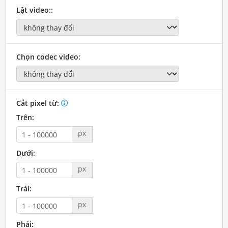
Lật video::
Chọn codec video:
Cắt pixel từ:
Trên:
px
Dưới:
px
Trái:
px
Phải: