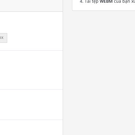
Tải tệp
WEBM
của bạn x
px