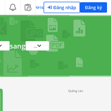
Đăng nhập
Đăng ký
16
sang
...
Quảng cáo