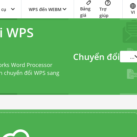
Bảng
Trợ
 cụ
WPS đến WEBM
VI
giá
giúp
i WPS
Chuyển đổi
...
orks Word Processor
nh chuyển đổi WPS sang