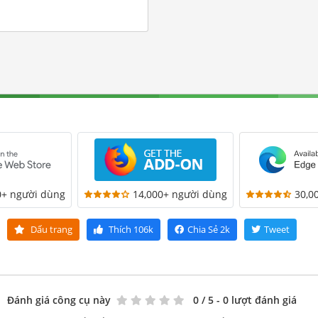
0+ người dùng
14,000+ người dùng
30,0
Dấu trang
Thích
106k
Chia Sẻ
2k
Tweet
Đánh giá công cụ này
0
/ 5 - 0 lượt đánh giá