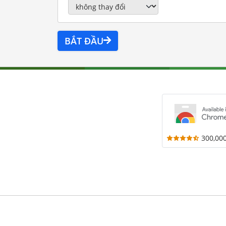
BẮT ĐẦU
300,00