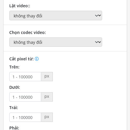
Lật video::
Chọn codec video:
Cắt pixel từ:
Trên:
px
Dưới:
px
Trái:
px
Phải: