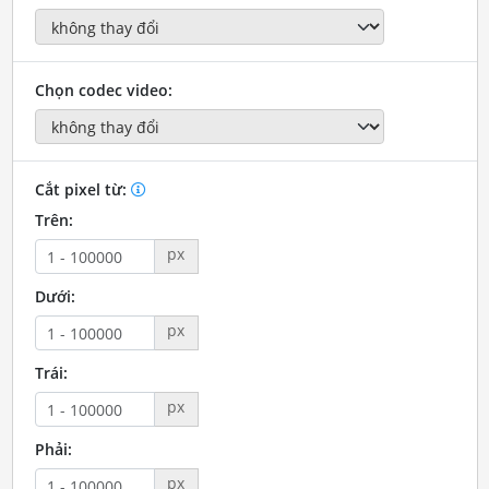
Chọn codec video:
Cắt pixel từ:
Trên:
px
Dưới:
px
Trái:
px
Phải:
px