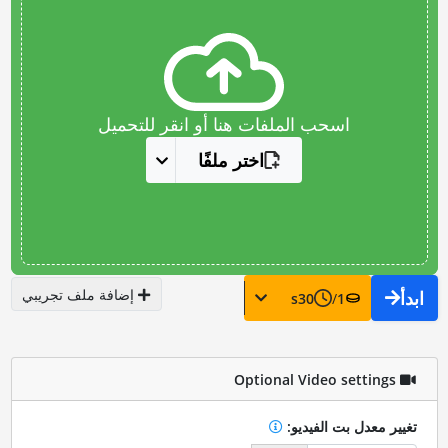
اسحب الملفات هنا أو انقر للتحميل
اختر ملفًا
إضافة ملف تجريبي
ابدأ
s
30
/
1
Optional Video settings
تغيير معدل بت الفيديو: