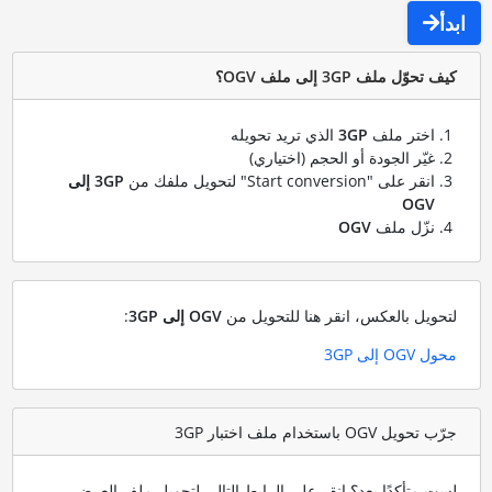
ابدأ
كيف تحوّل ملف 3GP إلى ملف OGV؟
اختر ملف
3GP
الذي تريد تحويله
غيّر الجودة أو الحجم (اختياري)
انقر على "Start conversion" لتحويل ملفك من
3GP إلى
OGV
نزّل ملف
OGV
لتحويل بالعكس، انقر هنا للتحويل من
OGV إلى 3GP
:
محول OGV إلى 3GP
جرّب تحويل OGV باستخدام ملف اختبار 3GP
لست متأكدًا بعد؟ انقر على الرابط التالي لتحويل ملف العرض