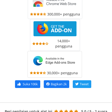
300,000+ pengguna
14,000+
pengguna
30,000+ pengguna
Suka
106k
Bagikan
2k
Tweet
Beri penilaian untuk alat ini
5.0
/ 5 - 2 suara