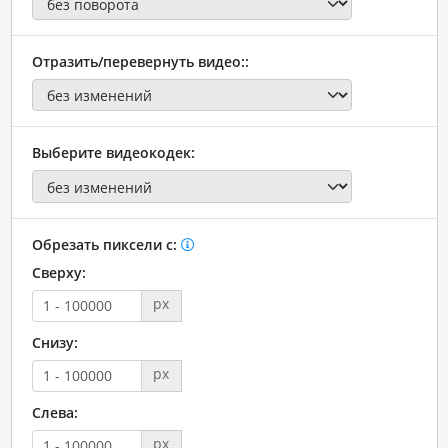
Отразить/перевернуть видео::
Выберите видеокодек:
Обрезать пиксели с:
Сверху:
px
Снизу:
px
Слева:
px