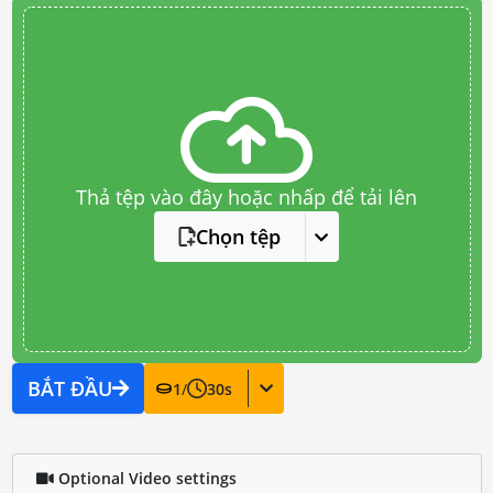
Thả tệp vào đây hoặc nhấp để tải lên
Chọn tệp
BẮT ĐẦU
1
/
30
s
Optional Video settings