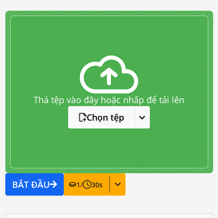
Thả tệp vào đây hoặc nhấp để tải lên
Chọn tệp
BẮT ĐẦU
1
/
30
s