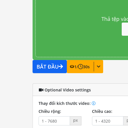
Thả tệp và
BẮT ĐẦU
1
/
30
s
Optional Video settings
Thay đổi kích thước video:
Chiều rộng:
Chiều cao:
px