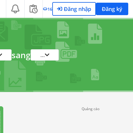
Đăng nhập
Đăng ký
16
sang
...
Quảng cáo