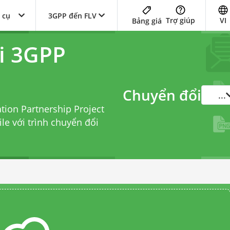
 cụ
3GPP đến FLV
Trợ giúp
VI
Bảng giá
i 3GPP
Chuyển đổi
...
tion Partnership Project
ile với
trình chuyển đổi