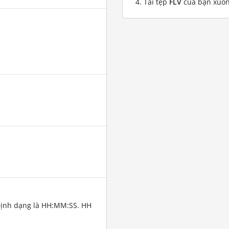
Tải tệp
FLV
của bạn xuố
Định dạng là HH:MM:SS. HH