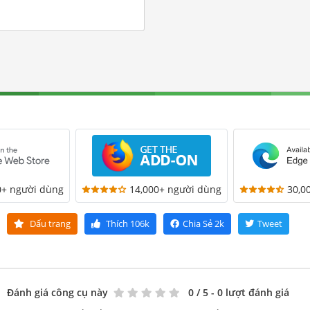
0+ người dùng
14,000+ người dùng
30,0
Dấu trang
Thích
106k
Chia Sẻ
2k
Tweet
Đánh giá công cụ này
0
/ 5 - 0 lượt đánh giá