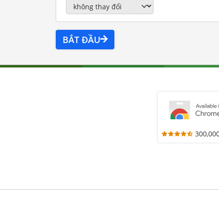
BẮT ĐẦU
300,00