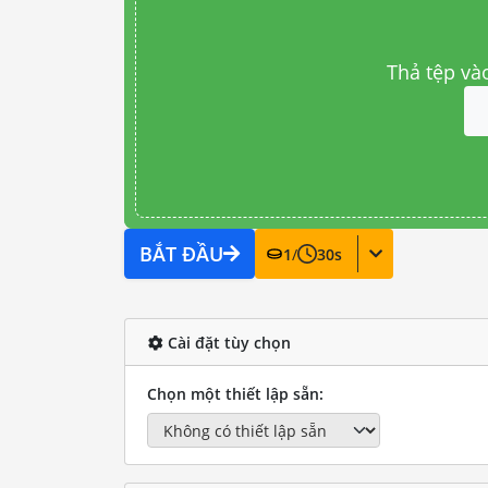
Thả tệp và
BẮT ĐẦU
1
/
30
s
Cài đặt tùy chọn
Chọn một thiết lập sẵn: