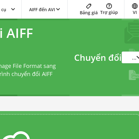
 cụ
AIFF đến AVI
Trợ giúp
VI
Bảng giá
i AIFF
Chuyển đổi
...
hage File Format sang
rình chuyển đổi AIFF