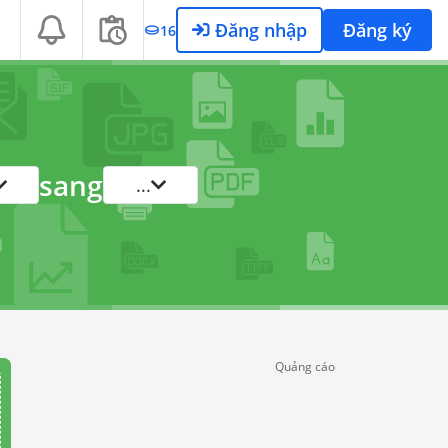
Đăng nhập
Đăng ký
16
sang
...
Quảng cáo