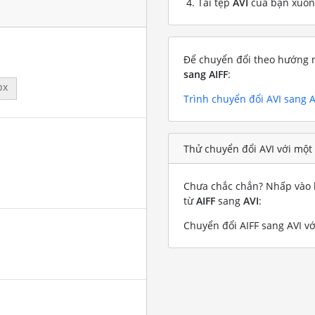
Tải tệp
AVI
của bạn xuố
Để chuyển đổi theo hướng n
sang AIFF
:
px
Trình chuyển đổi AVI sang A
Thử chuyển đổi AVI với một 
Chưa chắc chắn? Nhấp vào l
từ
AIFF
sang
AVI
:
Chuyển đổi AIFF sang AVI vớ