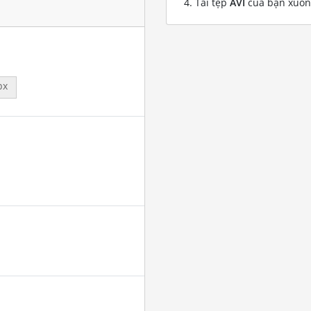
Tải tệp
AVI
của bạn xuố
px