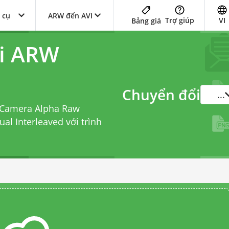
 cụ
ARW đến AVI
Trợ giúp
VI
Bảng giá
ổi ARW
Chuyển đổi
...
l Camera Alpha Raw
ual Interleaved với
trình