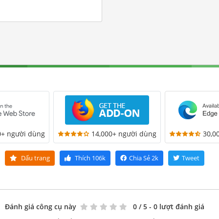
0+ người dùng
14,000+ người dùng
30,0
Dấu trang
Thích
106k
Chia Sẻ
2k
Tweet
Đánh giá công cụ này
0
/ 5 - 0 lượt đánh giá