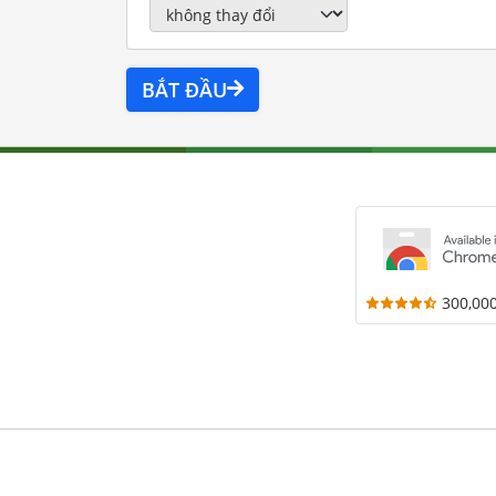
BẮT ĐẦU
300,00