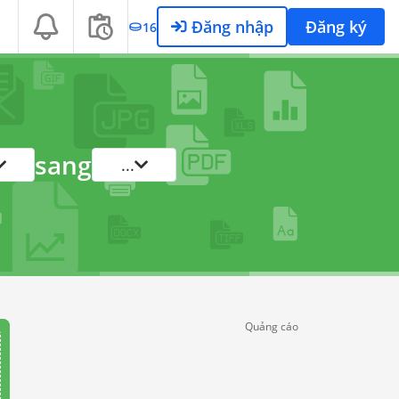
Đăng nhập
Đăng ký
16
sang
...
Quảng cáo