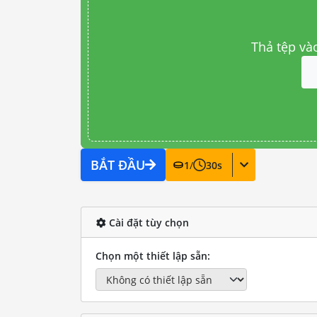
Thả tệp và
BẮT ĐẦU
1
/
30
s
Cài đặt tùy chọn
Chọn một thiết lập sẵn: