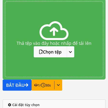
Thả tệp vào đây hoặc nhấp để tải lên
Chọn tệp
BẮT ĐẦU
1
/
30
s
Cài đặt tùy chọn