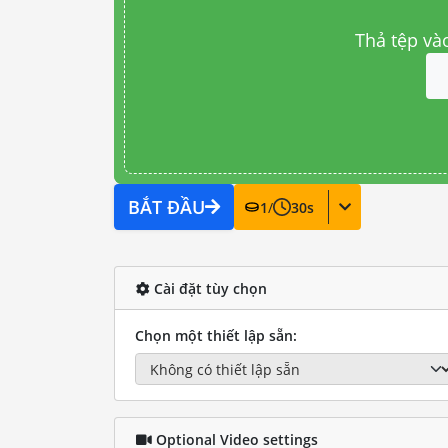
Thả tệp và
BẮT ĐẦU
1
/
30
s
Cài đặt tùy chọn
Chọn một thiết lập sẵn:
Optional Video settings