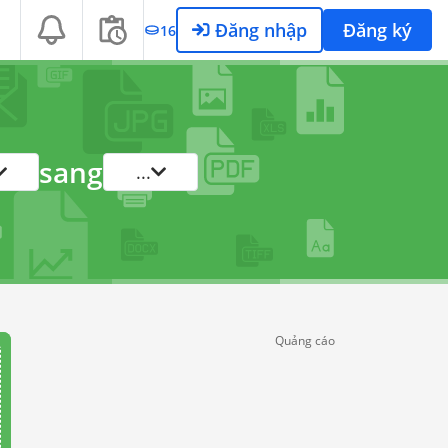
Đăng nhập
Đăng ký
16
sang
...
Quảng cáo