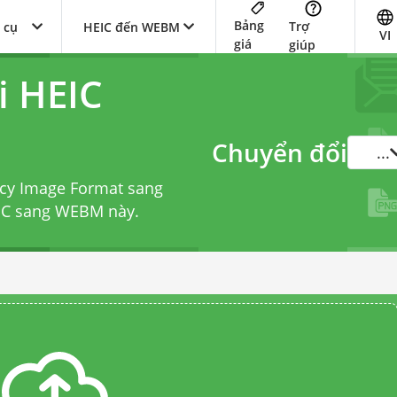
Bảng
Trợ
 cụ
HEIC đến WEBM
VI
giá
giúp
i HEIC
Chuyển đổi
...
ncy Image Format sang
EIC sang WEBM
này.