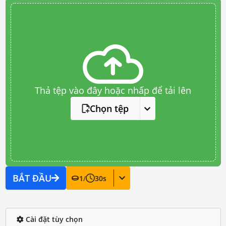
Thả tệp vào đây hoặc nhấp để tải lên
Chọn tệp
BẮT ĐẦU
1
/
30
s
Cài đặt tùy chọn