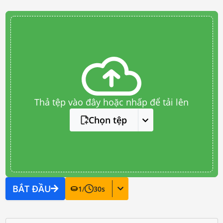
Thả tệp vào đây hoặc nhấp để tải lên
Chọn tệp
BẮT ĐẦU
1
/
30
s