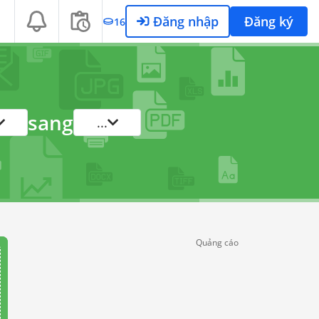
Đăng nhập
Đăng ký
16
sang
...
Quảng cáo