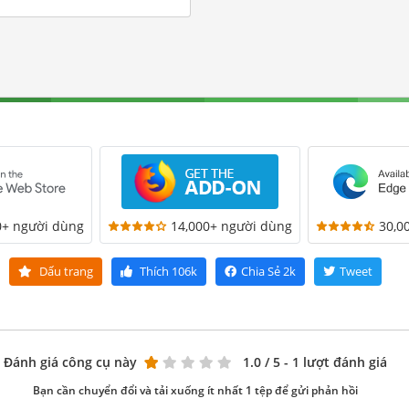
0+ người dùng
14,000+ người dùng
30,0
Dấu trang
Thích
106k
Chia Sẻ
2k
Tweet
Đánh giá công cụ này
1.0
/ 5 - 1 lượt đánh giá
Bạn cần chuyển đổi và tải xuống ít nhất 1 tệp để gửi phản hồi