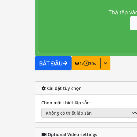
Thả tệp và
BẮT ĐẦU
1
/
30
s
Cài đặt tùy chọn
Chọn một thiết lập sẵn:
Optional Video settings