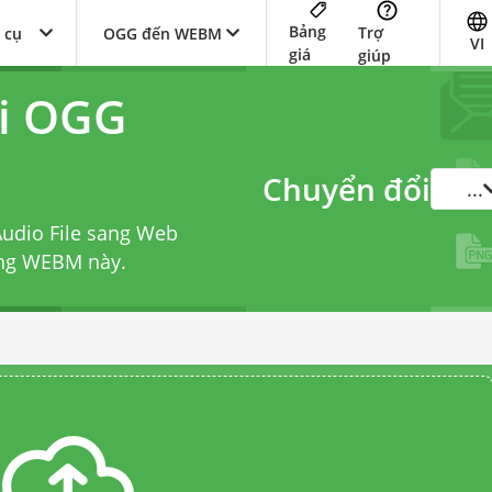
Bảng
Trợ
 cụ
OGG đến WEBM
VI
giá
giúp
ổi OGG
Chuyển đổi
...
Audio File sang Web
ang WEBM
này.