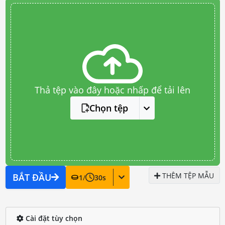
Thả tệp vào đây hoặc nhấp để tải lên
Chọn tệp
THÊM TỆP MẪU
BẮT ĐẦU
1
/
30
s
Cài đặt tùy chọn