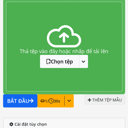
Thả tệp vào đây hoặc nhấp để tải lên
Chọn tệp
THÊM TỆP MẪU
BẮT ĐẦU
1
/
30
s
Cài đặt tùy chọn