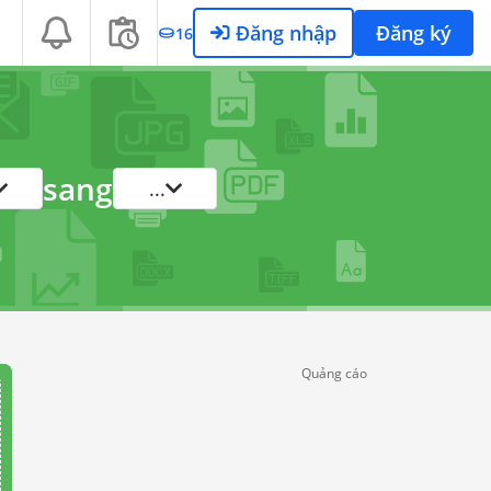
Đăng nhập
Đăng ký
16
sang
...
Quảng cáo