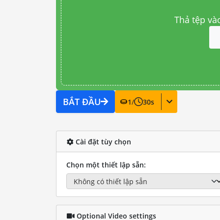
Thả tệp và
BẮT ĐẦU
1
/
30
s
Cài đặt tùy chọn
Chọn một thiết lập sẵn:
Optional Video settings