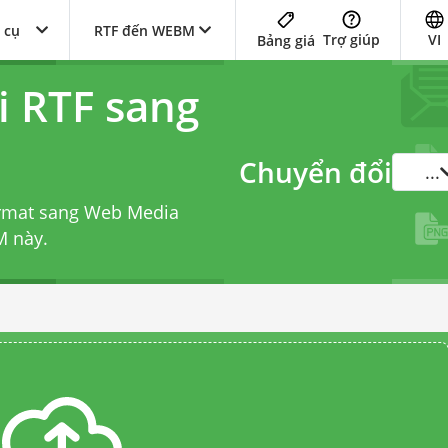
 cụ
RTF đến WEBM
Trợ giúp
VI
Bảng giá
i RTF sang
Chuyển đổi
...
ormat sang Web Media
M
này.