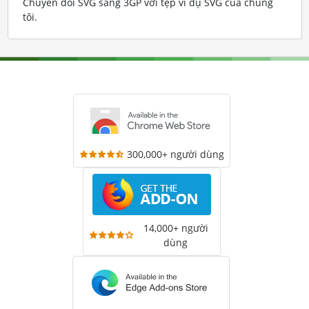
Chuyển đổi SVG sang 3GP với tệp ví dụ SVG của chúng
tôi
.
300,000+ người dùng
14,000+ người
dùng