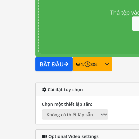
Thả tệp và
BẮT ĐẦU
1
/
30
s
Cài đặt tùy chọn
Chọn một thiết lập sẵn:
Optional Video settings