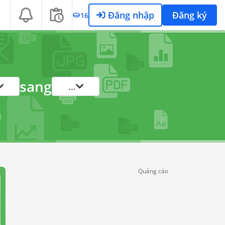
Đăng nhập
Đăng ký
16
sang
...
Quảng cáo