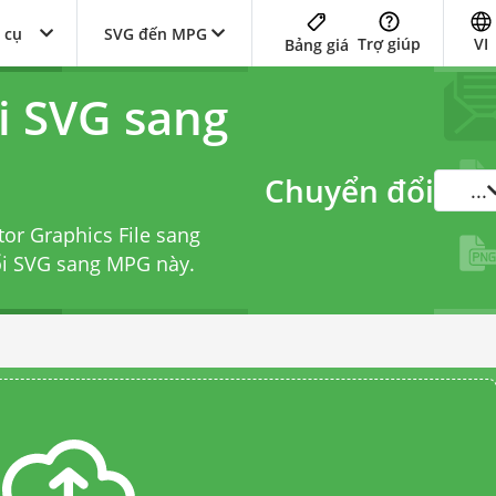
 cụ
SVG đến MPG
Trợ giúp
VI
Bảng giá
i SVG sang
Chuyển đổi
...
tor Graphics File sang
ổi SVG sang MPG
này.