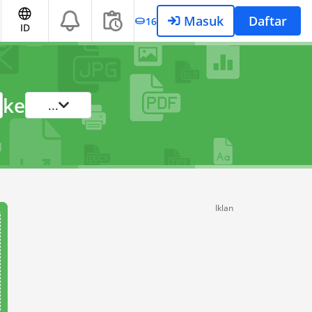
Masuk
Daftar
16
ID
ke
...
Iklan