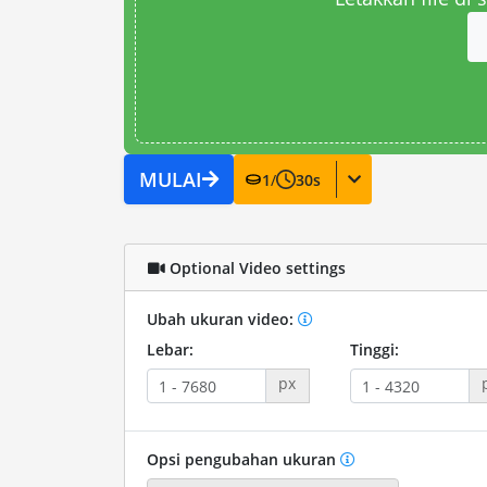
MULAI
1
/
30
s
Optional Video settings
Ubah ukuran video:
Lebar:
Tinggi:
px
Opsi pengubahan ukuran