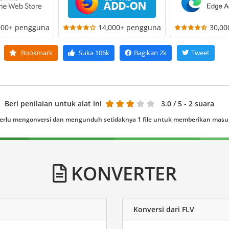
000+ pengguna
14,000+ pengguna
30,0
Bookmark
Suka
106k
Bagikan
2k
Tweet
Beri penilaian untuk alat ini
3.0
/ 5 - 2 suara
erlu mengonversi dan mengunduh setidaknya 1 file untuk memberikan mas
KONVERTER
Konversi dari FLV