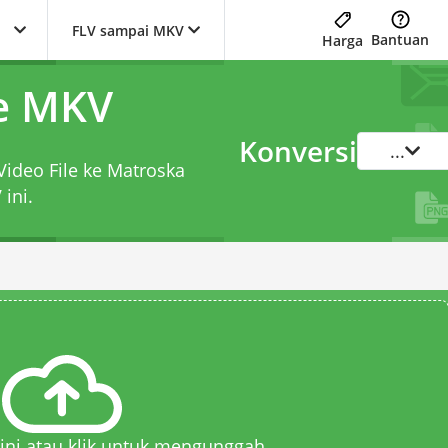
FLV sampai MKV
Bantuan
Harga
ke MKV
Konversi
...
Video File ke Matroska
V
ini.
 sini atau klik untuk mengunggah