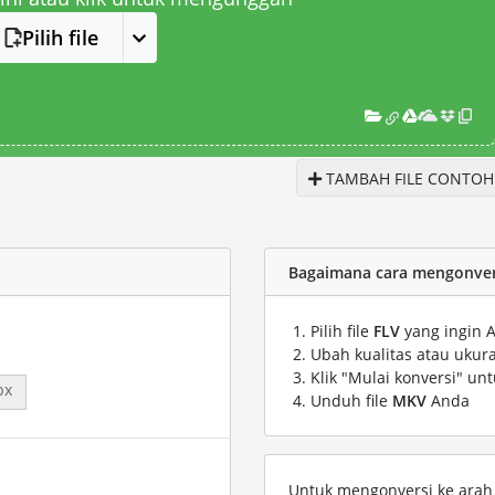
Pilih file
TAMBAH FILE CONTOH
Bagaimana cara mengonvers
Pilih file
FLV
yang ingin 
Ubah kualitas atau ukura
Klik "Mulai konversi" un
px
Unduh file
MKV
Anda
Untuk mengonversi ke arah s