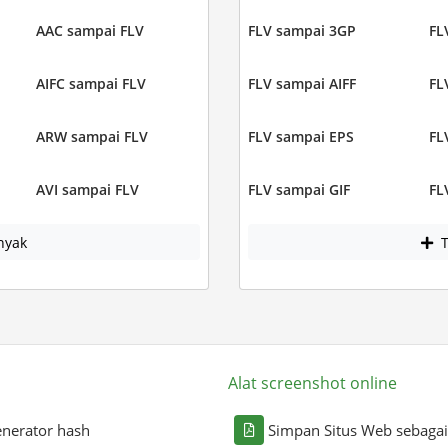
AAC sampai FLV
FLV sampai 3GP
FL
AIFC sampai FLV
FLV sampai AIFF
FL
ARW sampai FLV
FLV sampai EPS
FL
AVI sampai FLV
FLV sampai GIF
FL
nyak
T
Alat screenshot online
nerator hash
Simpan Situs Web sebaga