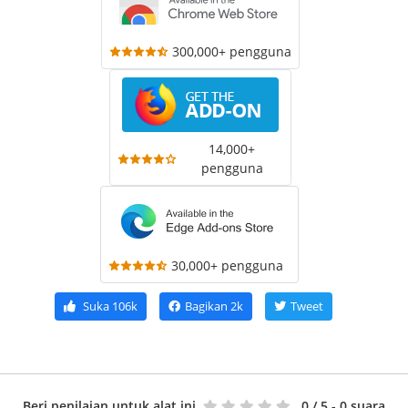
300,000+ pengguna
14,000+
pengguna
30,000+ pengguna
Suka
106k
Bagikan
2k
Tweet
Beri penilaian untuk alat ini
0
/ 5 - 0 suara