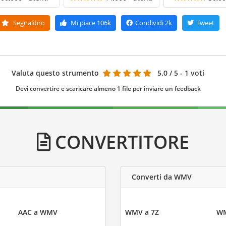
Segnalibro
Mi piace
106k
Condividi
2k
Tweet
Valuta questo strumento
5.0
/ 5 - 1 voti
Devi convertire e scaricare almeno 1 file per inviare un feedback
CONVERTITORE
Converti da WMV
AAC a WMV
WMV a 7Z
WM