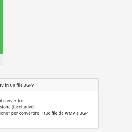
V in un file 3GP?
i convertire
ione (facoltativo)
ione" per convertire il tuo file da
WMV a 3GP