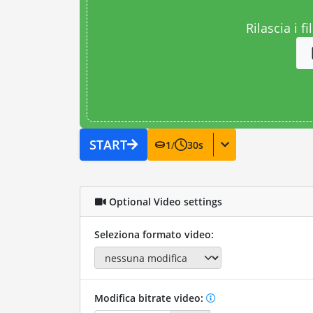
Rilascia i fi
START
1
/
30
s
Optional Video settings
Seleziona formato video:
Modifica bitrate video: