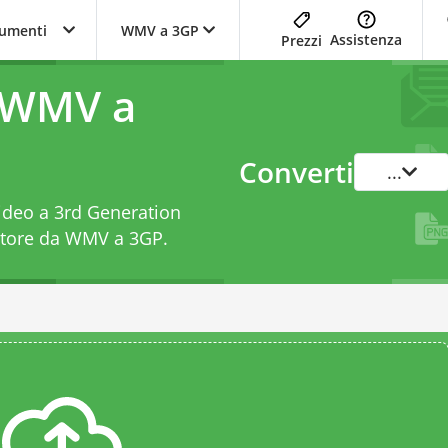
trumenti
WMV a 3GP
Assistenza
Prezzi
a WMV a
Converti
...
Video a 3rd Generation
itore da WMV a 3GP
.