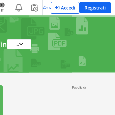
Accedi
Registrati
16
IT
in
...
Pubblicità