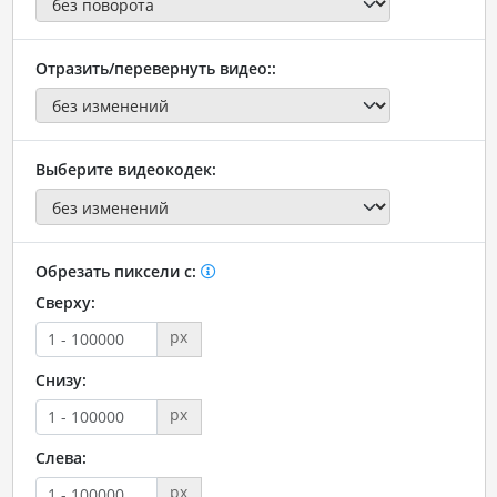
Отразить/перевернуть видео::
Выберите видеокодек:
Обрезать пиксели с:
Сверху:
px
Снизу:
px
Слева:
px