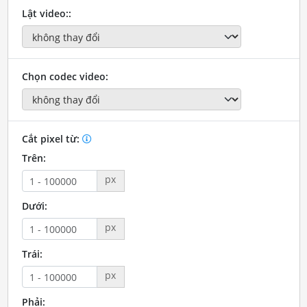
Lật video::
Chọn codec video:
Cắt pixel từ:
Trên:
px
Dưới:
px
Trái:
px
Phải: