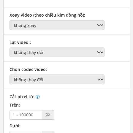
Xoay video (theo chiều kim đồng hồ):
Lật video::
Chọn codec video:
Cắt pixel từ:
Trên:
px
Dưới: