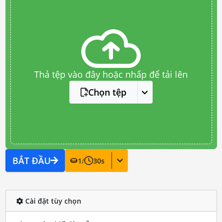
Thả tệp vào đây hoặc nhấp để tải lên
Chọn tệp
BẮT ĐẦU
1
/
30
s
Cài đặt tùy chọn