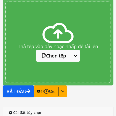
Thả tệp vào đây hoặc nhấp để tải lên
Chọn tệp
BẮT ĐẦU
1
/
30
s
Cài đặt tùy chọn