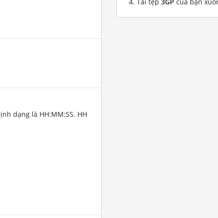
Tải tệp
3GP
của bạn xuố
Định dạng là HH:MM:SS. HH