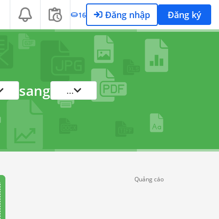
Đăng nhập
Đăng ký
16
sang
...
Quảng cáo