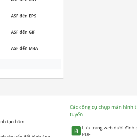
ASF đến EPS
ASF đến GIF
ASF đến M4A
Các công cụ chụp màn hình t
tuyến
ình tạo băm
Lưu trang web dưới định 
PDF
ình chuyển đổi hình ảnh