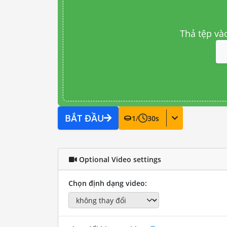
Thả tệp và
BẮT ĐẦU
1
/
30
s
Optional Video settings
Chọn định dạng video: