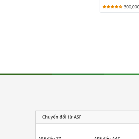
300,00
Chuyển đổi từ ASF
ASF đến 7Z
ASF đến AAC