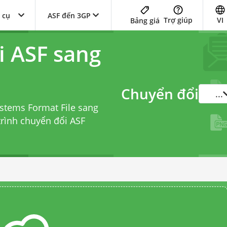
 cụ
ASF đến 3GP
Trợ giúp
VI
Bảng giá
i ASF sang
Chuyển đổi
...
stems Format File sang
trình chuyển đổi ASF