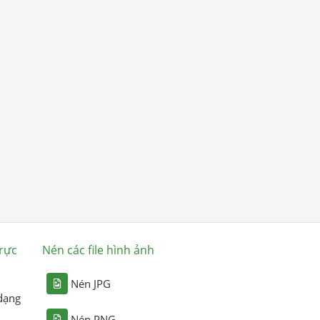
rực
Nén các file hình ảnh
Nén JPG
dạng
Nén PNG