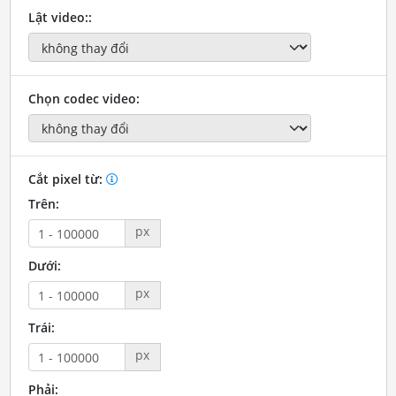
Lật video::
Chọn codec video:
Cắt pixel từ:
Trên:
px
Dưới:
px
Trái:
px
Phải: