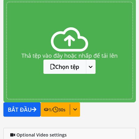
Thả tệp vào đây hoặc nhấp để tải lên
Chọn tệp
BẮT ĐẦU
1
/
30
s
Optional Video settings