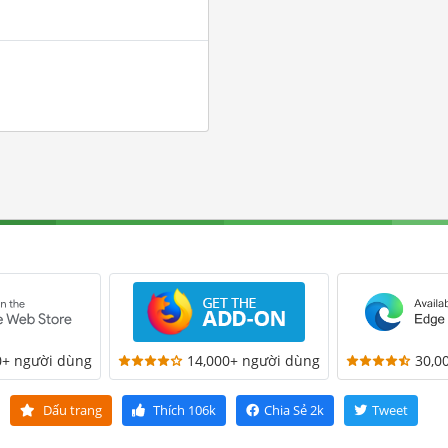
0+ người dùng
14,000+ người dùng
30,0
Dấu trang
Thích
106k
Chia Sẻ
2k
Tweet