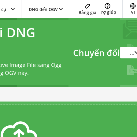
 cụ
DNG đến OGV
Trợ giúp
VI
Bảng giá
ổi DNG
Chuyển đổi
...
tive Image File sang Ogg
ng OGV
này.