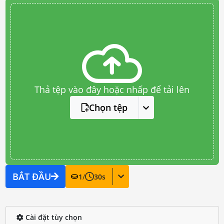
Thả tệp vào đây hoặc nhấp để tải lên
Chọn tệp
BẮT ĐẦU
1
/
30
s
Cài đặt tùy chọn