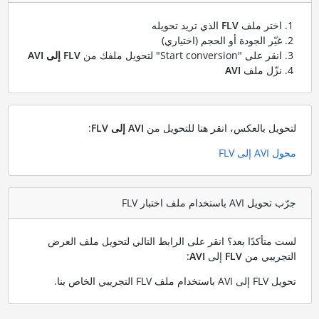
اختر ملف
FLV
الذي تريد تحويله
غيّر الجودة أو الحجم (اختياري)
انقر على "Start conversion" لتحويل ملفك من
FLV إلى AVI
نزّل ملف
AVI
لتحويل بالعكس، انقر هنا للتحويل من
AVI إلى FLV
:
محول AVI إلى FLV
جرّب تحويل AVI باستخدام ملف اختبار FLV
لست متأكدًا بعد؟ انقر على الرابط التالي لتحويل ملف العرض
التجريبي من
FLV
إلى
AVI
:
تحويل FLV إلى AVI باستخدام ملف FLV التجريبي الخاص بنا
.