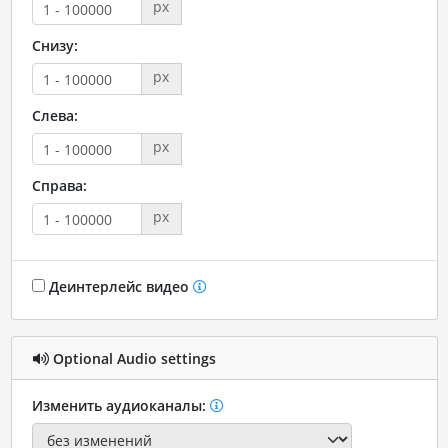
px
Снизу:
px
Слева:
px
Справа:
px
Деинтерлейс видео
Optional Audio settings
Изменить аудиоканалы: