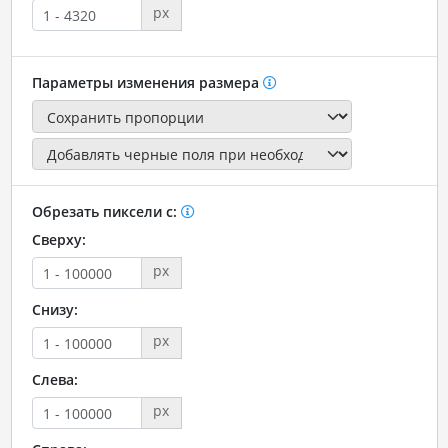
px
Параметры изменения размера
Обрезать пиксели с:
Сверху:
px
Снизу:
px
Слева:
px