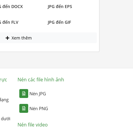
G đến DOCX
JPG đến EPS
G đến FLV
JPG đến GIF
Xem thêm
rực
Nén các file hình ảnh
Nén JPG
dạng
Nén PNG
 dưới
Nén file video