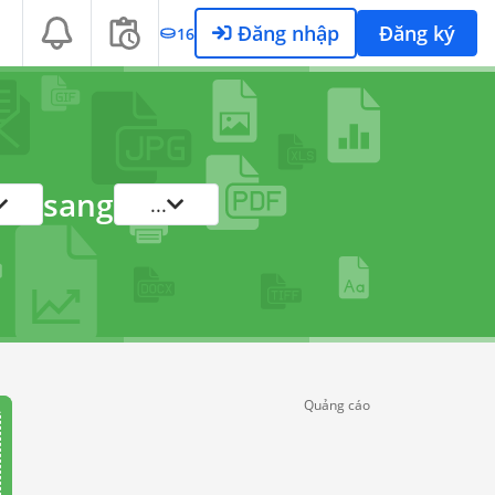
Đăng nhập
Đăng ký
16
sang
...
Quảng cáo