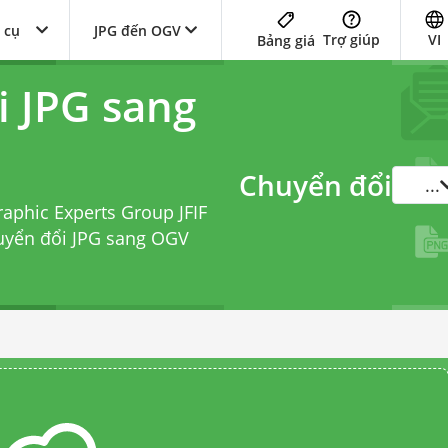
 cụ
JPG đến OGV
Trợ giúp
VI
Bảng giá
i JPG sang
Chuyển đổi
...
raphic Experts Group JFIF
huyển đổi JPG sang OGV