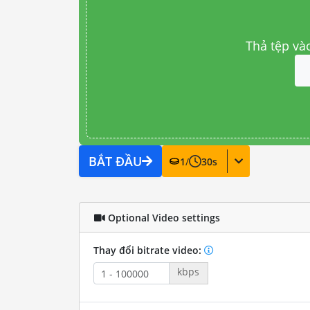
Thả tệp và
BẮT ĐẦU
1
/
30
s
Optional Video settings
Thay đổi bitrate video:
kbps