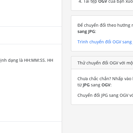
Tải tệp
OGV
của bạn xu
Để chuyển đổi theo hướng n
sang JPG
:
Trình chuyển đổi OGV sang
Định dạng là HH:MM:SS. HH
Thử chuyển đổi OGV với một
Chưa chắc chắn? Nhấp vào l
từ
JPG
sang
OGV
:
Chuyển đổi JPG sang OGV với