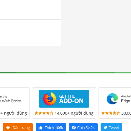
0+ người dùng
14,000+ người dùng
30,0
Dấu trang
Thích
106k
Chia Sẻ
2k
Tweet