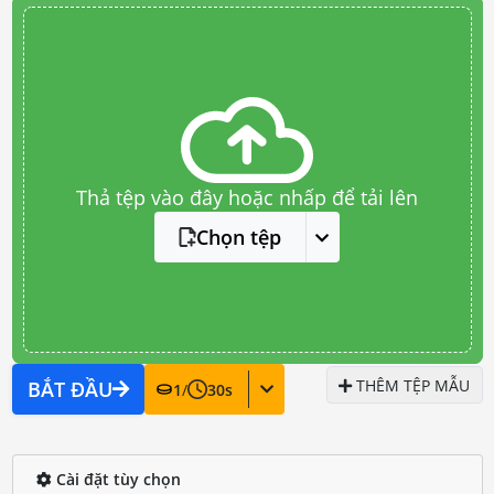
Thả tệp vào đây hoặc nhấp để tải lên
Chọn tệp
THÊM TỆP MẪU
BẮT ĐẦU
1
/
30
s
Cài đặt tùy chọn