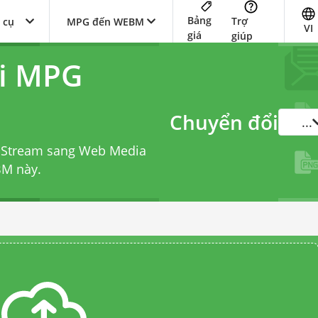
Bảng
Trợ
 cụ
MPG đến WEBM
VI
giá
giúp
ổi MPG
Chuyển đổi
...
o Stream sang Web Media
BM
này.