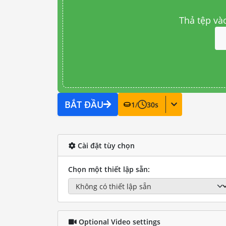
Thả tệp và
BẮT ĐẦU
1
/
30
s
Cài đặt tùy chọn
Chọn một thiết lập sẵn:
Optional Video settings