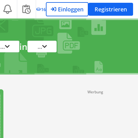
Einloggen
Registrieren
16
in
...
...
Werbung