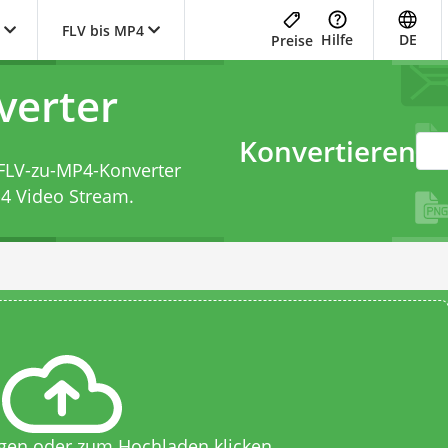
FLV bis MP4
Hilfe
DE
Preise
verter
Konvertieren
FLV-zu-MP4-Konverter
-4 Video Stream.
egen oder zum Hochladen klicken