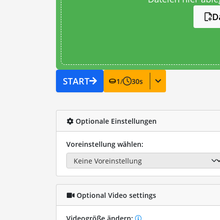
D
START
1
/
30
s
Optionale Einstellungen
Voreinstellung wählen:
Optional Video settings
Videogröße ändern: