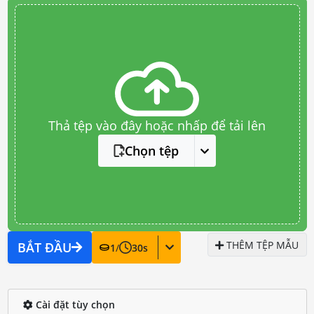
Thả tệp vào đây hoặc nhấp để tải lên
Chọn tệp
THÊM TỆP MẪU
BẮT ĐẦU
1
/
30
s
Cài đặt tùy chọn