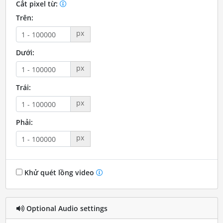
Cắt pixel từ:
Trên:
px
Dưới:
px
Trái:
px
Phải:
px
Khử quét lồng video
Optional Audio settings