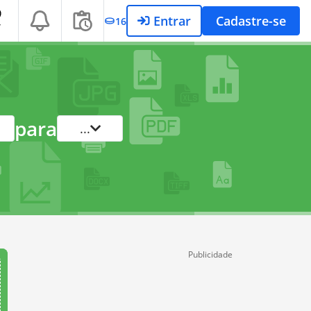
Entrar
Cadastre-se
16
T
para
...
Publicidade