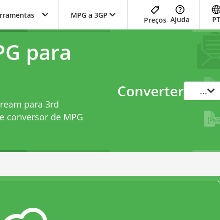
erramentas
MPG a 3GP
Ajuda
P
Preços
PG para
Converter
...
tream para 3rd
te
conversor de MPG