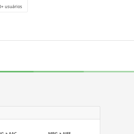
0+ usuários
G a AAC
MPG a AIFF