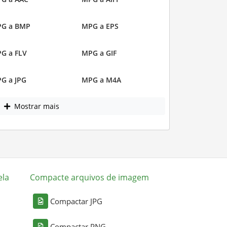
G a BMP
MPG a EPS
G a FLV
MPG a GIF
G a JPG
MPG a M4A
Mostrar mais
ela
Compacte arquivos de imagem
Compactar JPG
Compactar PNG