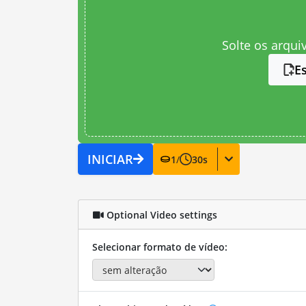
Solte os arqui
E
INICIAR
1
/
30
s
Optional Video settings
Selecionar formato de vídeo: