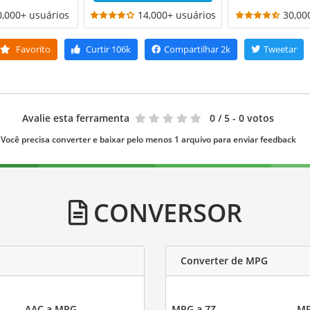
0,000+ usuários
14,000+ usuários
30,00
Favorito
Curtir
106k
Compartilhar
2k
Tweetar
Avalie esta ferramenta
0
/ 5 - 0 votos
Você precisa converter e baixar pelo menos 1 arquivo para enviar feedback
CONVERSOR
Converter de MPG
AAC a MPG
MPG a 7Z
MP