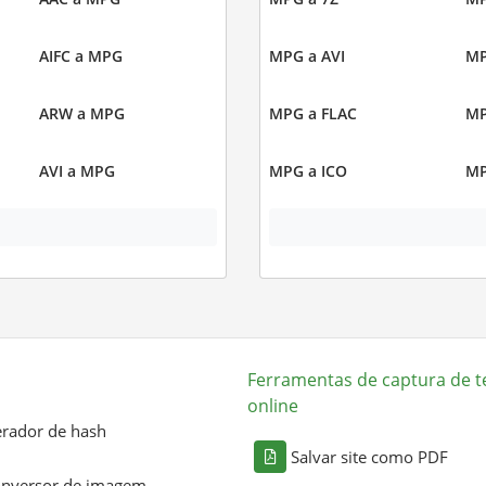
AIFC a MPG
MPG a AVI
MP
ARW a MPG
MPG a FLAC
MP
AVI a MPG
MPG a ICO
MP
Ferramentas de captura de t
online
rador de hash
Salvar site como PDF
nversor de imagem