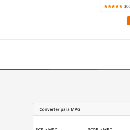
30
Converter para MPG
3GP a MPG
3GPP a MPG