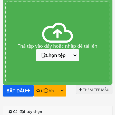
Thả tệp vào đây hoặc nhấp để tải lên
Chọn tệp
THÊM TỆP MẪU
BẮT ĐẦU
1
/
30
s
Cài đặt tùy chọn