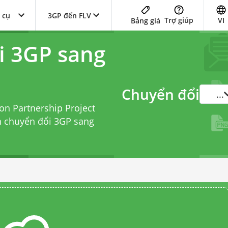
 cụ
3GP đến FLV
Trợ giúp
VI
Bảng giá
i 3GP sang
Chuyển đổi
...
on Partnership Project
h chuyển đổi 3GP sang