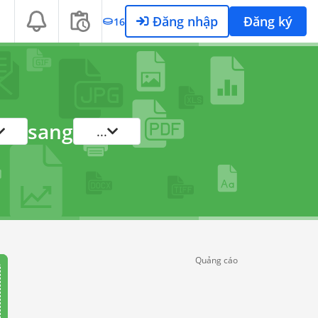
Đăng nhập
Đăng ký
16
sang
...
Quảng cáo