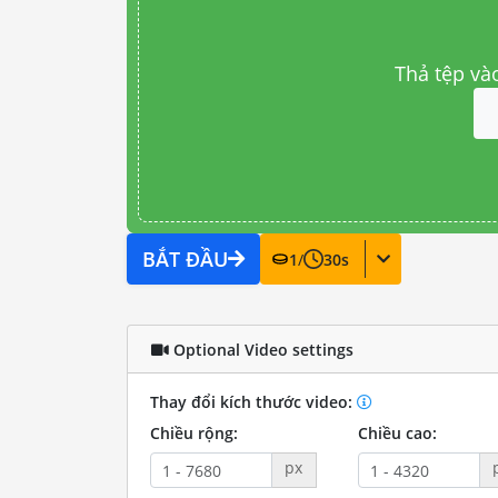
Thả tệp và
BẮT ĐẦU
1
/
30
s
Optional Video settings
Thay đổi kích thước video:
Chiều rộng:
Chiều cao:
px