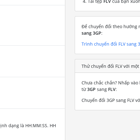
Tải tệp
FLV
của bạn xuố
Để chuyển đổi theo hướng n
sang 3GP
:
Trình chuyển đổi FLV sang 
Thử chuyển đổi FLV với một
Chưa chắc chắn? Nhấp vào l
từ
3GP
sang
FLV
:
Chuyển đổi 3GP sang FLV với
Định dạng là HH:MM:SS. HH